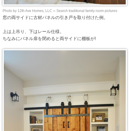
Photo by 12th Ave Homes, LLC
–
Search traditional family room pictures
窓の両サイドに古材パネルの引き戸を取り付けた例。
上は上吊り、下はレール仕様。
ちなみにパネル扉を閉めると両サイドに棚板が!