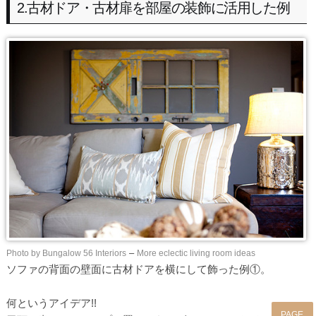
2.古材ドア・古材扉を部屋の装飾に活用した例
Photo by Bungalow 56 Interiors
–
More eclectic living room ideas
ソファの背面の壁面に古材ドアを横にして飾った例①。
何というアイデア!!
PAGE