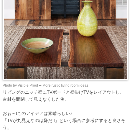
Photo by Visible Proof
–
More rustic living room ideas
リビングのニッチ壁にTVボードと壁掛けTVをレイアウトし、
古材を開閉して見えなくした例。
おぉ～!このアイデアは素晴らしい♪
「TVが丸見えなのは嫌だ!!」という場合に参考にすると良さそ
う。