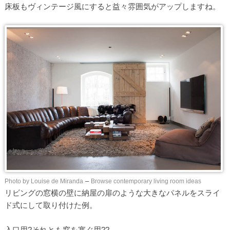
床板もヴィンテージ風にすると益々雰囲気がアップしますね。
Photo by Louise de Miranda
–
Browse contemporary living room ideas
リビングの窓横の壁に納屋の扉のような大きなパネルをスライ
ド式にして取り付けた例。
入口用?それとも窓を塞ぐ用??