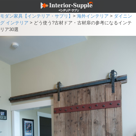
モダン家具【インテリア・サプリ】
>
海外インテリア
>
ダイニン
グ インテリア
>
どう使う?古材ドア・古材扉の参考になるインテ
リア30選