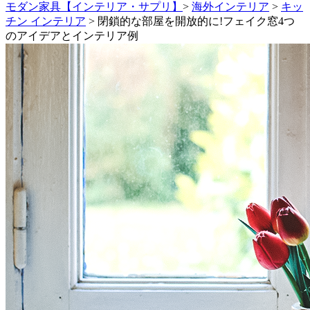
モダン家具【インテリア・サプリ】
>
海外インテリア
>
キッ
チン インテリア
>
閉鎖的な部屋を開放的に!フェイク窓4つ
のアイデアとインテリア例