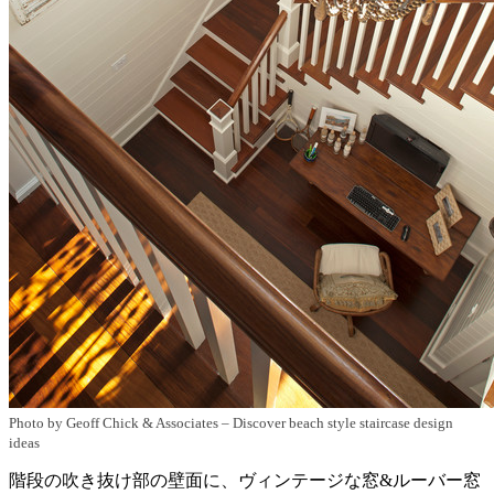
Photo by Geoff Chick & Associates
–
Discover beach style staircase design
ideas
階段の吹き抜け部の壁面に、ヴィンテージな窓&ルーバー窓