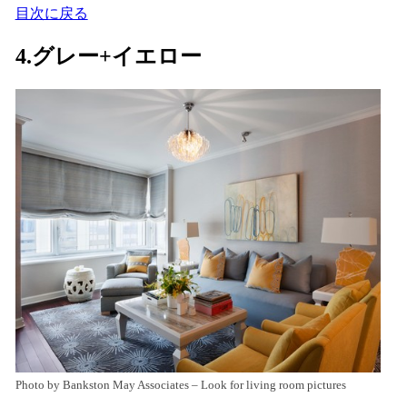
目次に戻る
4.グレー+イエロー
Photo by Bankston May Associates
–
Look for living room pictures