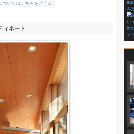
I
についてはこちらをどうぞ。
み
ディネート
8
ン