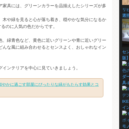
ア家具には、グリーンカラーを品揃えしたシリーズが多
リ
選
、木や緑を見ると心が落ち着き、穏やかな気分になるか
するのに人気の色だからです。
色、緑青色など、黄色に近いグリーンや青に近いグリー
どんな風に組み合わせるとセンスよく、おしゃれなイン
セン
版
グインテリアを中心に見ていきましょう。
ダ
具
和やかに過ごす部屋にぴったりな緑がもたらす効果とコ
I
イ
モ