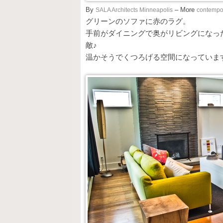
By
SALA Architects Minneapolis
– More
contempor
グリーンのソファに赤のラグ。
手前がダイニングで奥がリビングになっ
敵♪
温かそうでくつろげる空間になっていま