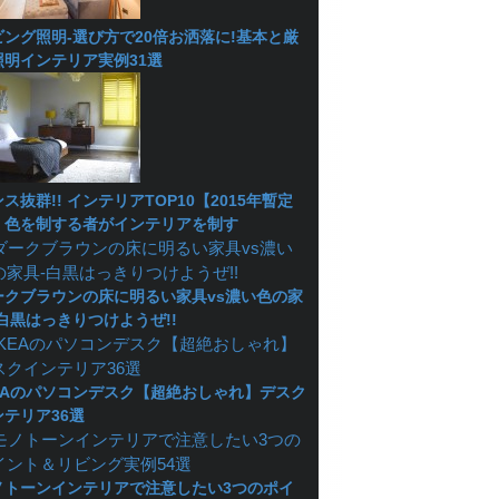
ビング照明-選び方で20倍お洒落に!基本と厳
照明インテリア実例31選
ス抜群!! インテリアTOP10【2015年暫定
】色を制する者がインテリアを制す
ークブラウンの床に明るい家具vs濃い色の家
-白黒はっきりつけようぜ!!
KEAのパソコンデスク【超絶おしゃれ】デスク
ンテリア36選
ノトーンインテリアで注意したい3つのポイ