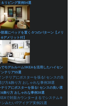
ト＆リビング実例54選
い部屋にベッドを置く-5つのパターン【メリ
ト&デメリット付】
るでモデルルーム!IKEAを活用したハイセン
インテリア55選
ンテリアにポスターを張る! センスの良い選
方&飾り方 おしゃれな事例38選