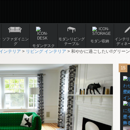
ン
ソファダイニン
モダンリビング
インテリ
モダン収納
グ
テーブル
ディネ
モダンデスク
インテリア
>
リビング インテリア
>
和やかに過ごしたい!!グリー
壁
イ
壁
飾