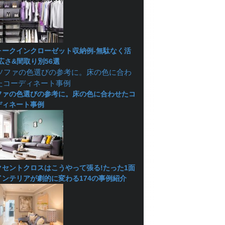
ォークインクローゼット収納例-無駄なく活
広さ&間取り別56選
ファの色選びの参考に。床の色に合わせたコ
ディネート事例
クセントクロスはこうやって張る!たった1面
インテリアが劇的に変わる174の事例紹介