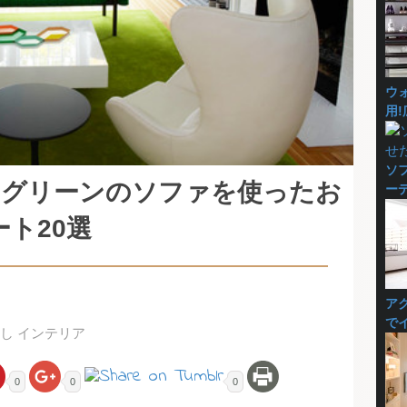
ウ
用!
ソ
!グリーンのソファを使ったお
ー
ト20選
ア
で
し インテリア
0
0
0