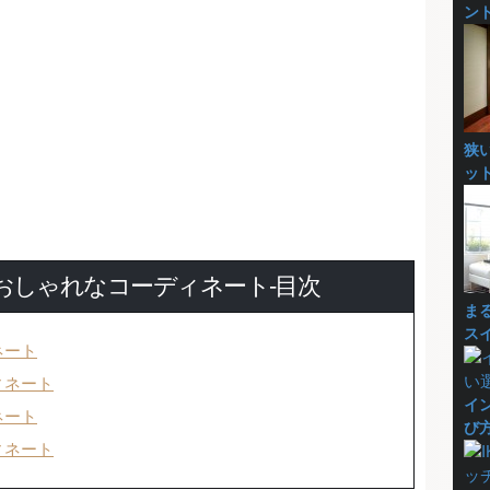
ン
狭
ッ
おしゃれなコーディネート-目次
ま
ス
ネート
ィネート
イ
ネート
び
ィネート