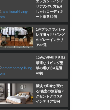
エレガントインテ
リアの作り方&お
しゃれコーディネ
ート厳選32例
1色プラスでオシャ
レ度増々!リビング
のグレーインテリ
ア32選
12色の実例で見る!
最適なリビング壁
紙の選び方&厳選
48例
濃淡で印象が変わ
る!寝室の無彩色ア
クセントクロス&
インテリア実例