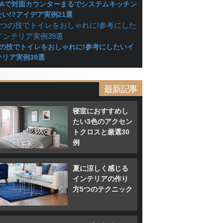
KEAで対面カウンターまるでシステムキッチン
たい!?アイデア実例21選
つの技でトイレをおしゃれに!参考にしたいイ
テリア実例39選
最新記事
寝室におすすめし
たい3色のアクセン
トクロスと厳選30
例
夏に涼しく感じる
インテリアの作り
方5つのテクニック