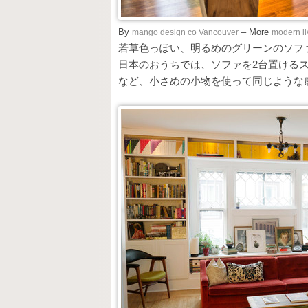
By
mango design co Vancouver
– More
modern li
若草色っぽい、明るめのグリーンのソフ
日本のおうちでは、ソファを2台置ける
など、小さめの小物を使って同じような