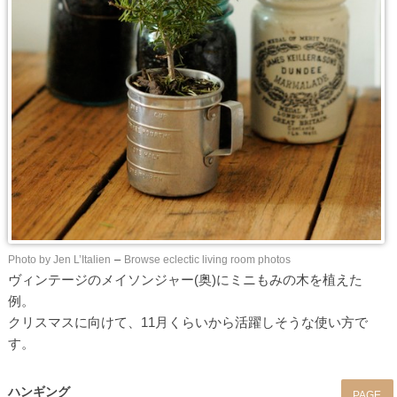
Photo by Jen L’Italien
–
Browse eclectic living room photos
ヴィンテージのメイソンジャー(奥)にミニもみの木を植えた
例。
クリスマスに向けて、11月くらいから活躍しそうな使い方で
す。
ハンギング
PAGE