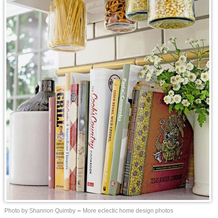
Photo by Shannon Quimby
–
More eclectic home design photos