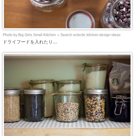
Photo by Big Girls Small Kitchen
–
Search eclectic kitchen design ideas
ドライフードを入れたり…