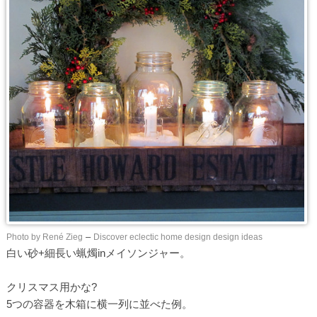
Photo by René Zieg
–
Discover eclectic home design design ideas
白い砂+細長い蝋燭inメイソンジャー。
クリスマス用かな?
5つの容器を木箱に横一列に並べた例。