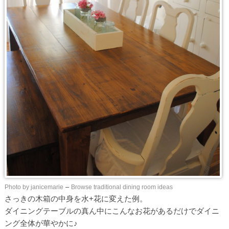
Photo by janicemarie
–
Browse traditional dining room ideas
さっきの木箱の中身を水+花に変えた例。
ダイニングテーブルの真ん中にこんなお花があるだけでダイニ
ング全体が華やかに♪