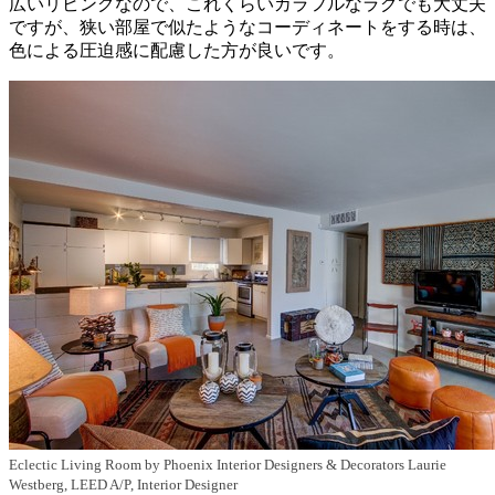
広いリビングなので、これくらいカラフルなラグでも大丈夫
ですが、狭い部屋で似たようなコーディネートをする時は、
色による圧迫感に配慮した方が良いです。
Eclectic Living Room
by
Phoenix Interior Designers & Decorators
Laurie
Westberg, LEED A/P, Interior Designer