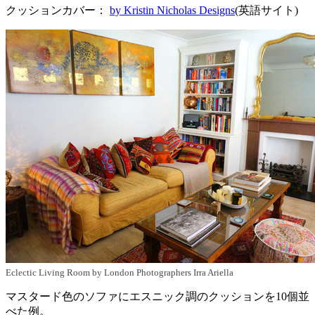
クッションカバー：
by Kristin Nicholas Designs
(英語サイト)
Eclectic Living Room
by
London Photographers
Irra Ariella
マスタード色のソファにエスニック調のクッションを10個並
べた例。