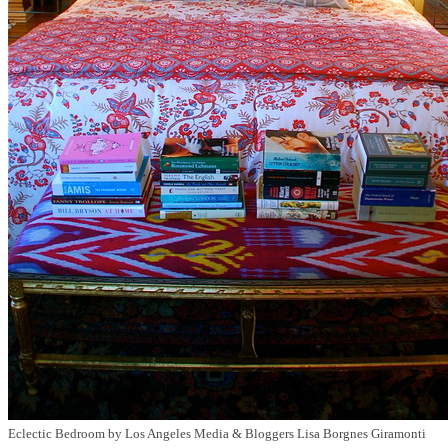
Eclectic Bedroom
by
Los Angeles Media & Bloggers
Lisa Borgnes Giramonti