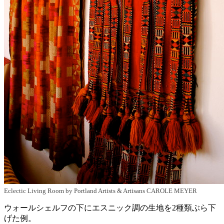
Eclectic Living Room
by
Portland Artists & Artisans
CAROLE MEYER
ウォールシェルフの下にエスニック調の生地を2種類ぶら下
げた例。