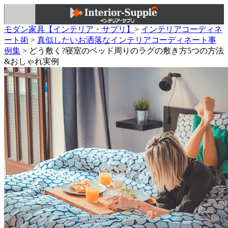
モダン家具【インテリア・サプリ】
>
インテリアコーディネ
ート術
>
真似したいお洒落なインテリアコーディネート事
例集
>
どう敷く?寝室のベッド周りのラグの敷き方5つの方法
&おしゃれ実例