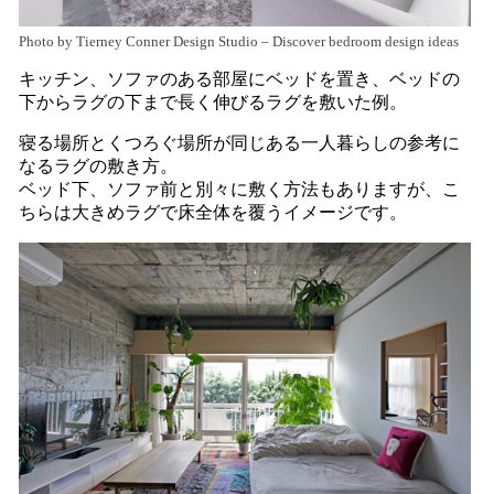
Photo by Tierney Conner Design Studio
–
Discover bedroom design ideas
キッチン、ソファのある部屋にベッドを置き、ベッドの
下からラグの下まで長く伸びるラグを敷いた例。
寝る場所とくつろぐ場所が同じある一人暮らしの参考に
なるラグの敷き方。
ベッド下、ソファ前と別々に敷く方法もありますが、こ
ちらは大きめラグで床全体を覆うイメージです。