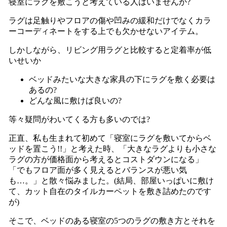
寝室にラグを敷こうと考えている人はいませんか?
ラグは足触りやフロアの傷や凹みの緩和だけでなくカラ
ーコーディネートをする上でも欠かせないアイテム。
しかしながら、リビング用ラグと比較すると定着率が低
いせいか
ベッドみたいな大きな家具の下にラグを敷く必要は
あるの?
どんな風に敷けば良いの?
等々疑問がわいてくる方も多いのでは?
正直、私も生まれて初めて「寝室にラグを敷いてからベ
ッドを置こう!!」と考えた時、「大きなラグよりも小さな
ラグの方が価格面から考えるとコストダウンになる」
「でもフロア面が多く見えるとバランスが悪い気
も…。」と散々悩みました。(結局、部屋いっぱいに敷け
て、カット自在のタイルカーペットを敷き詰めたのです
が)
そこで、ベッドのある寝室の5つのラグの敷き方とそれを