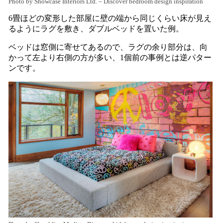
Photo by Showcase Interiors Ltd.
–
Discover bedroom design inspiration
6畳ほどの変形した部屋に壁の端から同じくらい床が見え
るようにラグを敷き、ダブルベッドを置いた例。
ベッドは窓側に寄せてあるので、ラグの余り部分は、向
かって左より右側の方が多い、1個前の事例とは逆パター
ンです。