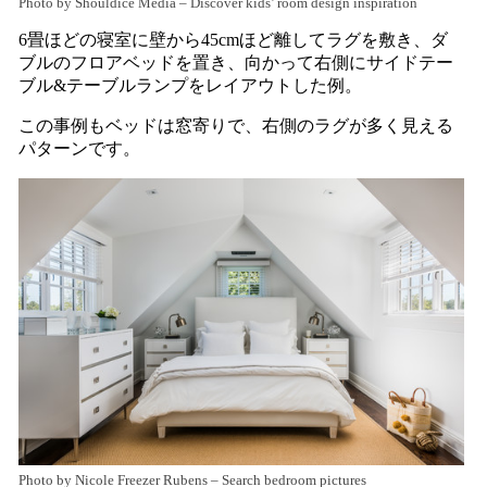
Photo by Shouldice Media
–
Discover kids’ room design inspiration
6畳ほどの寝室に壁から45cmほど離してラグを敷き、ダ
ブルのフロアベッドを置き、向かって右側にサイドテー
ブル&テーブルランプをレイアウトした例。
この事例もベッドは窓寄りで、右側のラグが多く見える
パターンです。
Photo by Nicole Freezer Rubens
–
Search bedroom pictures