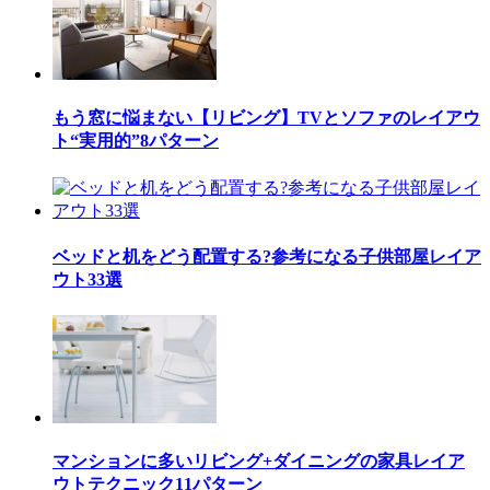
もう窓に悩まない【リビング】TVとソファのレイアウ
ト“実用的”8パターン
ベッドと机をどう配置する?参考になる子供部屋レイア
ウト33選
マンションに多いリビング+ダイニングの家具レイア
ウトテクニック11パターン