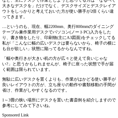
など、主にデスクで作業としようと思ってる方は「なるべく
大きなデスクを」だけでなく、デスクサイズとデスクレイア
ウトをしっかりと考えておいた方が使い勝手が2倍くらい違
ってきます。
…というのも、現在、幅2200mm、奥行800mmのダイニング
テーブル兼作業用デスクでパソコン(ノートPC)入力をした
り、書き物をしたり、印刷物(主にA3図面)をチェックしてる
私が「こんなに幅の広いデスクは要らないから、椅子の横に
も台が欲しい」状態に陥ってるからなんですね。
「幅や奥行きが大きい机の方が広々と使えて良いじゃな
い?」と思うかもしれませんが、椅子に座った状態で手が届
く範囲は限られています。
無駄に広いデスクを置くよりも、作業がはかどる使い勝手が
良いレイアウトの方が、立ち座りの動作や書類移動の手間が
省け、作業がしやすくなるのです。
1～3畳の狭い場所にデスクを置いた書斎例を紹介しますので
参考にしてみて下さいね。
Sponsored Link