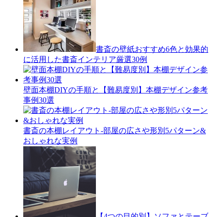
書斎の壁紙おすすめ6色と効果的
に活用した書斎インテリア厳選30例
壁面本棚DIYの手順と【難易度別】本棚デザイン参考
事例30選
書斎の本棚レイアウト-部屋の広さや形別5パターン&
おしゃれな実例
【4つの目的別】ソファとテーブ