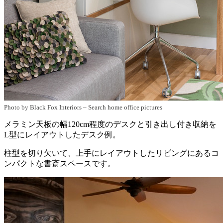
Photo by Black Fox Interiors
–
Search home office pictures
メラミン天板の幅120cm程度のデスクと引き出し付き収納を
L型にレイアウトしたデスク例。
柱型を切り欠いて、上手にレイアウトしたリビングにあるコ
ンパクトな書斎スペースです。