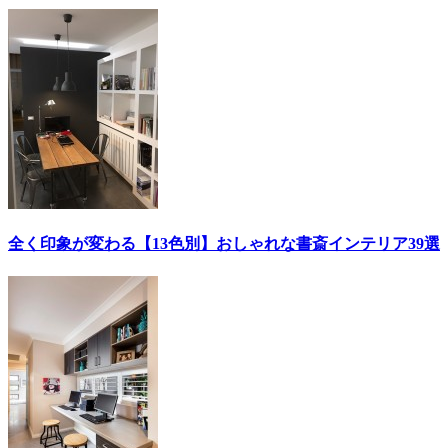
全く印象が変わる【13色別】おしゃれな書斎インテリア39選