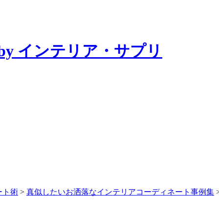
by インテリア・サプリ
ート術
>
真似したいお洒落なインテリアコーディネート事例集