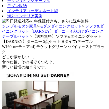
モダンリビングテーブル
モダン収納
インテリアコーディネート術
海外インテリア実例
シンプルモダン家具
>
モダンダイニングセット
>
ソファ&ダ
イニングセット【DARNEY】ダーニー
4人掛けダイニング
テーブルセット
>【送料無料】ソファ&ダイニングセット
【DARNEY】ダーニー 5点セット Hタイプ(テーブル
W160cm+チェア×4) モケットグリーン×バイキャストブラッ
ク
どこか懐かしい…。
食べた後、その場でくつろぐ。
新しい習慣の始まりです。