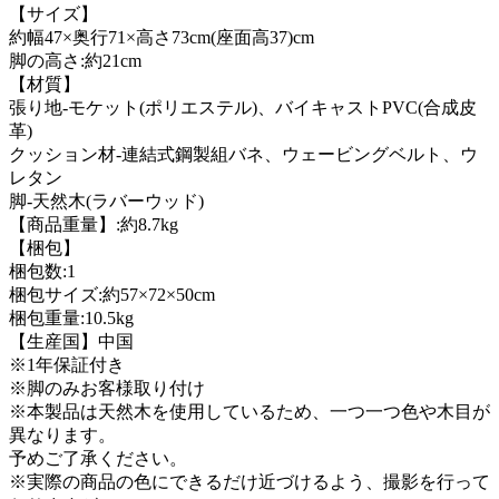
【サイズ】
約幅47×奥行71×高さ73cm(座面高37)cm
脚の高さ:約21cm
【材質】
張り地-モケット(ポリエステル)、バイキャストPVC(合成皮
革)
クッション材-連結式鋼製組バネ、ウェービングベルト、ウ
レタン
脚-天然木(ラバーウッド)
【商品重量】:約8.7kg
【梱包】
梱包数:1
梱包サイズ:約57×72×50cm
梱包重量:10.5kg
【生産国】中国
※1年保証付き
※脚のみお客様取り付け
※本製品は天然木を使用しているため、一つ一つ色や木目が
異なります。
予めご了承ください。
※実際の商品の色にできるだけ近づけるよう、撮影を行って