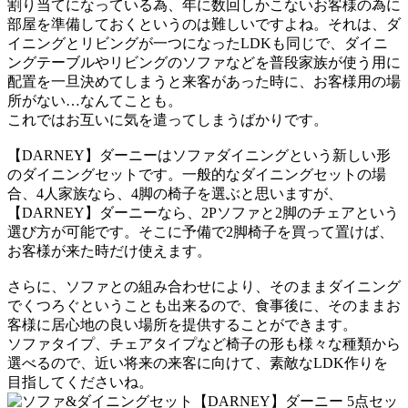
割り当てになっている為、年に数回しかこないお客様の為に
部屋を準備しておくというのは難しいですよね。それは、ダ
イニングとリビングが一つになったLDKも同じで、ダイニ
ングテーブルやリビングのソファなどを普段家族が使う用に
配置を一旦決めてしまうと来客があった時に、お客様用の場
所がない…なんてことも。
これではお互いに気を遣ってしまうばかりです。
【DARNEY】ダーニーはソファダイニングという新しい形
のダイニングセットです。一般的なダイニングセットの場
合、4人家族なら、4脚の椅子を選ぶと思いますが、
【DARNEY】ダーニーなら、2Pソファと2脚のチェアという
選び方が可能です。そこに予備で2脚椅子を買って置けば、
お客様が来た時だけ使えます。
さらに、ソファとの組み合わせにより、そのままダイニング
でくつろぐということも出来るので、食事後に、そのままお
客様に居心地の良い場所を提供することができます。
ソファタイプ、チェアタイプなど椅子の形も様々な種類から
選べるので、近い将来の来客に向けて、素敵なLDK作りを
目指してくださいね。