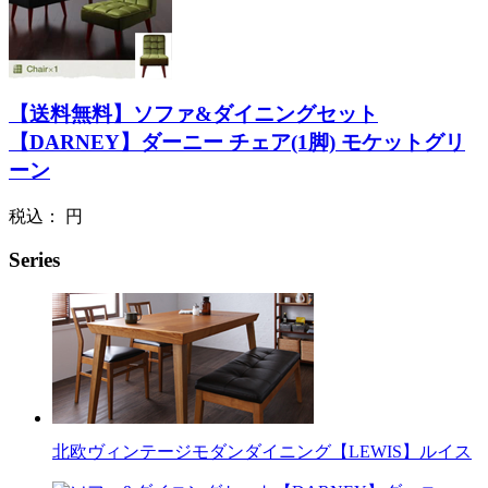
【送料無料】ソファ&ダイニングセット
【DARNEY】ダーニー チェア(1脚) モケットグリ
ーン
税込：
円
Series
北欧ヴィンテージモダンダイニング【LEWIS】ルイス