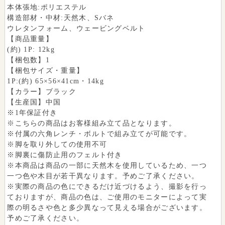
本体張地:ポリエステル
構造部材・中材:天然木、Sバネ
ウレタンフォーム、ウェービングベルト
【商品重量】
(約) 1P: 12kg
【梱包数】1
【梱包サイズ・重量】
1P:(約) 65×56×41cm・14kg
【カラー】ブラック
【生産国】中国
※1年保証付き
※こちらの商品はお客様組み立て品となります。
※付属の六角レンチ・ボルトで組み立てが可能です。
※脚を取り外しての使用不可
※脚裏に傷防止用のフェルト付き
※本商品は商品の一部に天然木を使用しているため、一つ
一つ色や木目が若干異なります。予めご了承ください。
※実際の商品の色にできるだけ近づけるよう、撮影を行っ
ておりますが、商品の色は、ご使用のモニターによって実
際の明るさや色と多少異なって見える場合がございます。
予めご了承ください。