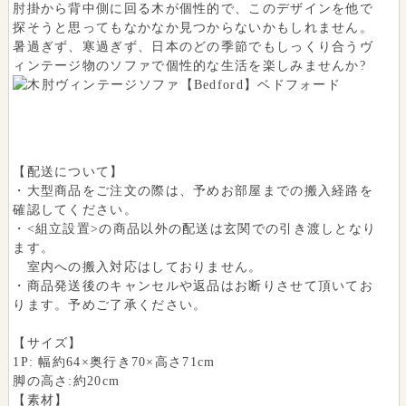
肘掛から背中側に回る木が個性的で、このデザインを他で
探そうと思ってもなかなか見つからないかもしれません。
暑過ぎず、寒過ぎず、日本のどの季節でもしっくり合うヴ
ィンテージ物のソファで個性的な生活を楽しみませんか?
商品スペック
【配送について】
・大型商品をご注文の際は、予めお部屋までの搬入経路を
確認してください。
・<組立設置>の商品以外の配送は玄関での引き渡しとなり
ます。
室内への搬入対応はしておりません。
・商品発送後のキャンセルや返品はお断りさせて頂いてお
ります。予めご了承ください。
【サイズ】
1P: 幅約64×奥行き70×高さ71cm
脚の高さ:約20cm
【素材】