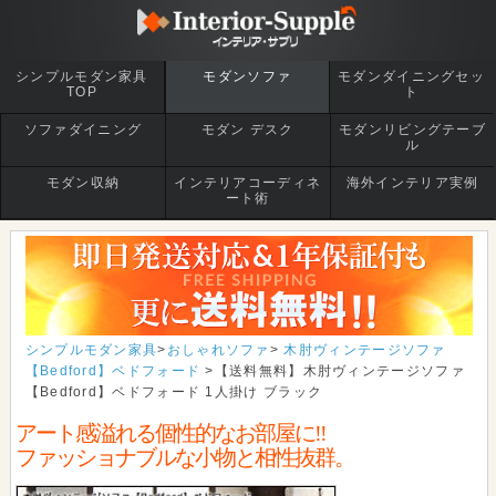
シンプルモダン家具
モダンソファ
モダンダイニングセッ
TOP
ト
ソファダイニング
モダン デスク
モダンリビングテーブ
ル
モダン収納
インテリアコーディネ
海外インテリア実例
ート術
シンプルモダン家具
>
おしゃれソファ
>
木肘ヴィンテージソファ
【Bedford】ベドフォード
>【送料無料】木肘ヴィンテージソファ
【Bedford】ベドフォード 1人掛け ブラック
アート感溢れる個性的なお部屋に!!
ファッショナブルな小物と相性抜群。