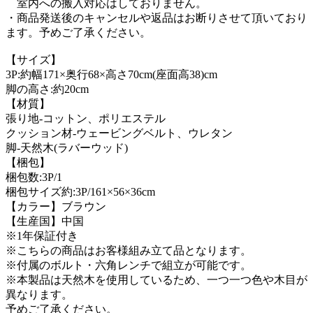
室内への搬入対応はしておりません。
・商品発送後のキャンセルや返品はお断りさせて頂いており
ます。予めご了承ください。
【サイズ】
3P:約幅171×奥行68×高さ70cm(座面高38)cm
脚の高さ:約20cm
【材質】
張り地-コットン、ポリエステル
クッション材-ウェービングベルト、ウレタン
脚-天然木(ラバーウッド)
【梱包】
梱包数:3P/1
梱包サイズ約:3P/161×56×36cm
【カラー】ブラウン
【生産国】中国
※1年保証付き
※こちらの商品はお客様組み立て品となります。
※付属のボルト・六角レンチで組立が可能です。
※本製品は天然木を使用しているため、一つ一つ色や木目が
異なります。
予めご了承ください。