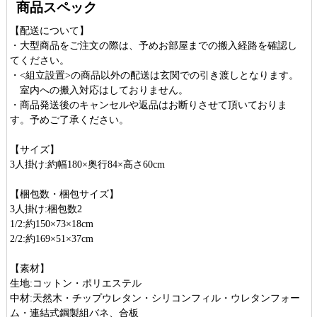
商品スペック
【配送について】
・大型商品をご注文の際は、予めお部屋までの搬入経路を確認し
てください。
・<組立設置>の商品以外の配送は玄関での引き渡しとなります。
室内への搬入対応はしておりません。
・商品発送後のキャンセルや返品はお断りさせて頂いておりま
す。予めご了承ください。
【サイズ】
3人掛け:約幅180×奥行84×高さ60cm
【梱包数・梱包サイズ】
3人掛け:梱包数2
1/2:約150×73×18cm
2/2:約169×51×37cm
【素材】
生地:コットン・ポリエステル
中材:天然木・チップウレタン・シリコンフィル・ウレタンフォー
ム・連結式鋼製組バネ、合板