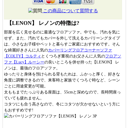
この商品について質問する
【LENON】 レノンの特徴は?
部屋を広く見せるのに最適なフロアソファ。中でも、汚れを気に
せず、また、汚れてもカバーを外して洗えるカバリーングタイプ
は、小さなお子様やペットと暮らすご家庭におすすめです。そん
な綺麗好きさんに人気の
カバーリングフロアコーナーソファ
【COLTY】コルティ
とくつろぎ重視のお父さんに人気の
フロアソ
ファ【Lucy】ルーシー
の良いところを併せ持った【LENON】 レ
ノンは、最強のフロアソファ。
ゆったりと身体を預けられる背もたれは、ふかっと厚く、好きな
角度に調整できるので、来客時と家族でくつろぐ時など、シーン
ごとに用途変更が可能。
太ももまでたっぷりある座面は、55cmと深めなので、長時間座っ
ていても疲れません。
コタツにも合う高さなので、冬にコタツが欠かせないという方に
もおすすめです!