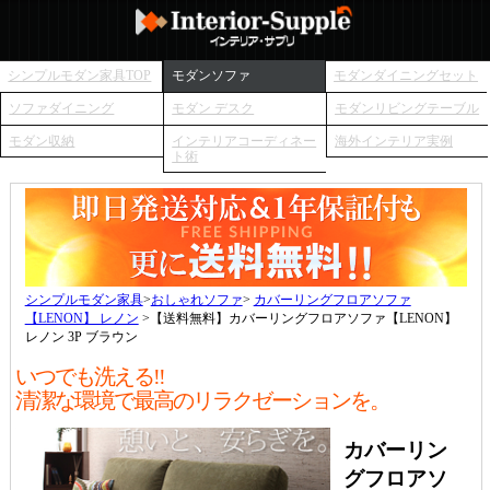
シンプルモダン家具TOP
モダンソファ
モダンダイニングセット
ソファダイニング
モダン デスク
モダンリビングテーブル
モダン収納
インテリアコーディネー
海外インテリア実例
ト術
シンプルモダン家具
>
おしゃれソファ
>
カバーリングフロアソファ
【LENON】 レノン
>【送料無料】カバーリングフロアソファ【LENON】
レノン 3P ブラウン
いつでも洗える!!
清潔な環境で最高のリラクゼーションを。
カバーリン
グフロアソ