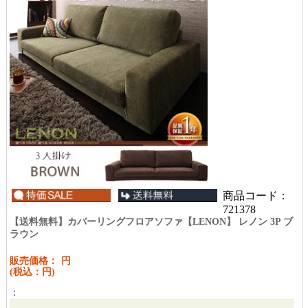
商品コード：
721378
【送料無料】カバーリングフロアソファ【LENON】 レノン 3P ブ
ラウン
販売価格：
円
(税込：
円)
：